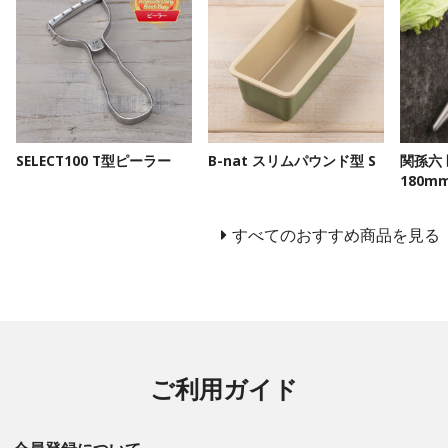
SELECT100 T型ピーラー
B-nat スリムパウンド型 S
関孫六
180m
すべてのおすすめ商品を見る
ご利用ガイド