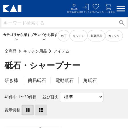
新規会員登録
ログイン
お気に入り
カートを見る
カテゴリから探す
ブランドから探す
包丁
キッチン
製菓用品
カミソリ
全商品
キッチン用品
アイテム
砥石・シャープナー
キッチン用品
キッチン用品
製菓用品
製菓用品
研ぎ棒
簡易砥石
電動砥石
角砥石
ビューティーケア用品
ビューティーケア用品
41
件中 1〜30件目
並び替え
メンズケア用品
メンズケア用品
表示切替
身だしなみ用品
身だしなみ用品
裁縫・ソーイング用品
裁縫・ソーイング用品