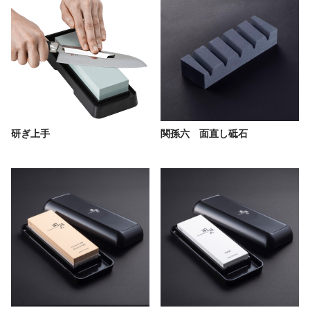
研ぎ上手
関孫六 面直し砥石