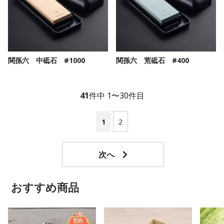
関孫六 中砥石 #1000
関孫六 荒砥石 #400
41
件中 1〜30件目
1
2
おすすめ商品