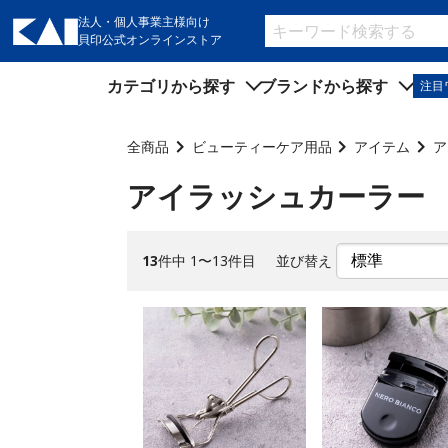
法人・個人事業主様向け
貝印公式オンラインストア
カテゴリから探す
ブランドから探す
注目
キッチン用品
キッチン用品
全商品
ビューティーケア用品
アイテム
ア
製菓用品
製菓用品
アイラッシュカーラー
ビューティーケア用品
ビューティーケア用品
メンズケア用品
メンズケア用品
13
件中 1〜13件目
並び替え
身だしなみ用品
身だしなみ用品
裁縫・ソーイング用品
裁縫・ソーイング用品