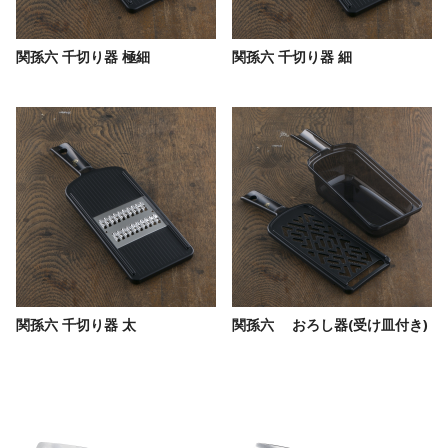
関孫六 千切り器 極細
関孫六 千切り器 細
関孫六 千切り器 太
関孫六 おろし器(受け皿付き)