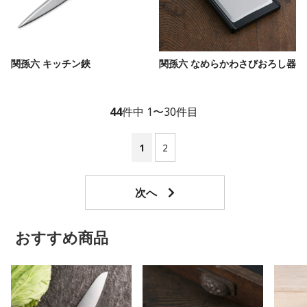
関孫六 キッチン鋏
関孫六 なめらかわさびおろし器
44
件中 1〜30件目
1
2
おすすめ商品