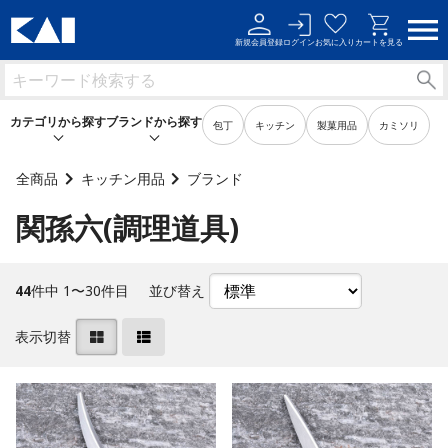
新規会員登録
ログイン
お気に入り
カートを見る
カテゴリから探す
ブランドから探す
包丁
キッチン
製菓用品
カミソリ
全商品
キッチン用品
ブランド
関孫六(調理道具)
キッチン用品
キッチン用品
製菓用品
製菓用品
44
件中 1〜30件目
並び替え
ビューティーケア用品
ビューティーケア用品
表示切替
メンズケア用品
メンズケア用品
身だしなみ用品
身だしなみ用品
裁縫・ソーイング用品
裁縫・ソーイング用品