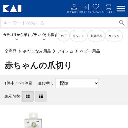
新規会員登録
ログイン
お気に入り
カートを見る
カテゴリから探す
ブランドから探す
包丁
キッチン
製菓用品
カミソリ
全商品
身だしなみ用品
アイテム
ベビー用品
赤ちゃんの爪切り
キッチン用品
キッチン用品
製菓用品
製菓用品
1
件中 1〜1件目
並び替え
ビューティーケア用品
ビューティーケア用品
表示切替
メンズケア用品
メンズケア用品
身だしなみ用品
身だしなみ用品
裁縫・ソーイング用品
裁縫・ソーイング用品