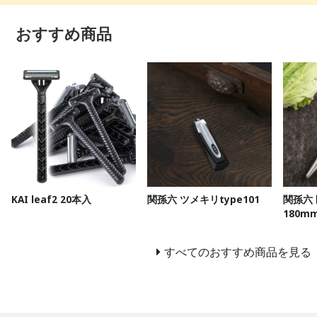
おすすめ商品
KAI leaf2 20本入
関孫六 ツメキリtype101
関孫六
180m
すべてのおすすめ商品を見る