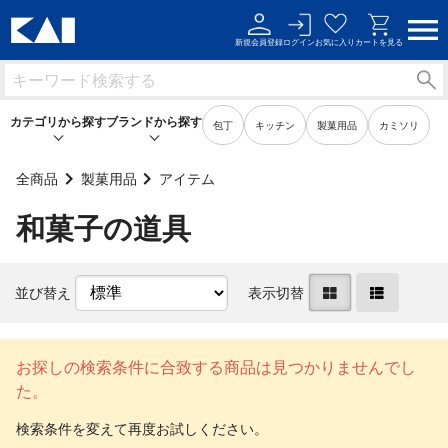
新規会員登録
ログイン
お気に入り
カートを見る
カテゴリから探す
ブランドから探す
包丁
キッチン
製菓用品
カミソリ
全商品
製菓用品
アイテム
和菓子の道具
キッチン用品
キッチン用品
製菓用品
製菓用品
並び替え
表示切替
ビューティーケア用品
ビューティーケア用品
メンズケア用品
メンズケア用品
お探しの検索条件に合致する商品は見つかりませんでし
た。
身だしなみ用品
身だしなみ用品
裁縫・ソーイング用品
裁縫・ソーイング用品