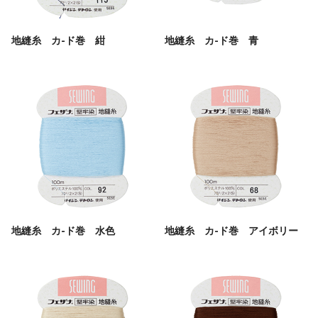
地縫糸 カ-ド巻 紺
地縫糸 カ-ド巻 青
地縫糸 カ-ド巻 水色
地縫糸 カ-ド巻 アイボリー