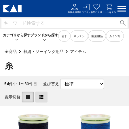
新規会員登録
ログイン
お気に入り
カートを見る
カテゴリから探す
ブランドから探す
包丁
キッチン
製菓用品
カミソリ
全商品
裁縫・ソーイング用品
アイテム
糸
キッチン用品
キッチン用品
製菓用品
製菓用品
54
件中 1〜30件目
並び替え
ビューティーケア用品
ビューティーケア用品
表示切替
メンズケア用品
メンズケア用品
身だしなみ用品
身だしなみ用品
裁縫・ソーイング用品
裁縫・ソーイング用品