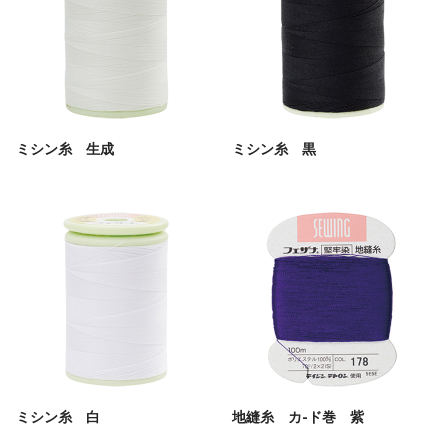
ミシン糸 生成
ミシン糸 黒
ミシン糸 白
地縫糸 カ-ド巻 紫