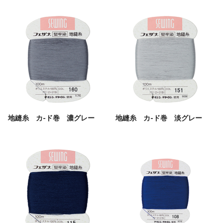
地縫糸 カ-ド巻 濃グレー
地縫糸 カ-ド巻 淡グレー