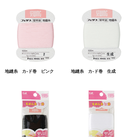
地縫糸 カ-ド巻 ピンク
地縫糸 カ-ド巻 生成