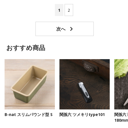
1
2
おすすめ商品
B-nat スリムパウンド型 S
関孫六 ツメキリtype101
関孫六
180m