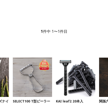
1
件中 1〜1件目
ズナイ
SELECT100 T型ピーラー
KAI leaf2 20本入
関孫六