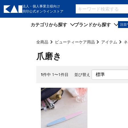
法人・個人事業主様向け
貝印公式オンラインストア
カテゴリから探す
ブランドから探す
注目
キッチン用品
キッチン用品
全商品
ビューティーケア用品
アイテム
ネ
製菓用品
製菓用品
爪磨き
ビューティーケア用品
ビューティーケア用品
メンズケア用品
メンズケア用品
1
件中 1〜1件目
並び替え
身だしなみ用品
身だしなみ用品
裁縫・ソーイング用品
裁縫・ソーイング用品