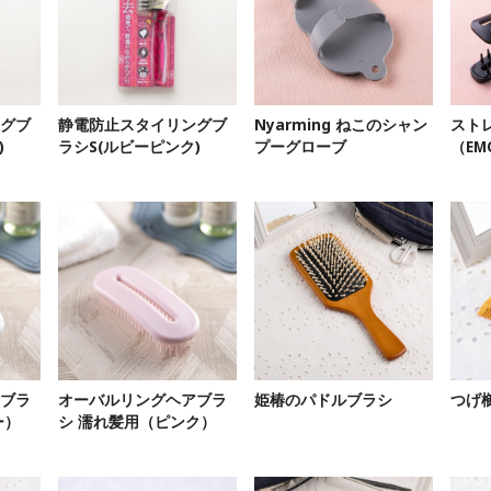
グブ
静電防止スタイリングブ
Nyarming ねこのシャン
スト
)
ラシS(ルビーピンク)
プーグローブ
（EM
ブラ
オーバルリングヘアブラ
姫椿のパドルブラシ
つげ
ー）
シ 濡れ髪用（ピンク）