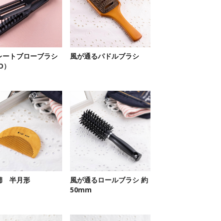
レートブローブラシ
風が通るパドルブラシ
O）
櫛 半月形
風が通るロールブラシ 約
50mm