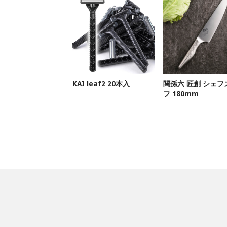
KAI leaf2 20本入
関孫六 匠創 シェフ
フ 180mm