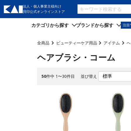
法人・個人事業主様向け
貝印公式オンラインストア
カテゴリから探す
ブランドから探す
注目
キッチン用品
キッチン用品
全商品
ビューティーケア用品
アイテム
ヘ
製菓用品
製菓用品
ヘアブラシ・コーム
ビューティーケア用品
ビューティーケア用品
メンズケア用品
メンズケア用品
50
件中 1〜30件目
並び替え
身だしなみ用品
身だしなみ用品
裁縫・ソーイング用品
裁縫・ソーイング用品