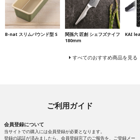
B-nat スリムパウンド型 S
関孫六 匠創 シェフズナイフ
KAI l
180mm
すべてのおすすめ商品を見る
ご利用ガイド
会員登録について
当サイトでの購入には会員登録が必要となります。
登録の認証が済みましたら、会員登録完了のご報告を、ご登録メー