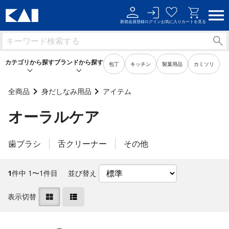
新規会員登録
ログイン
お気に入り
カートを見る
カテゴリから探す
ブランドから探す
包丁
キッチン
製菓用品
カミソリ
全商品
身だしなみ用品
アイテム
オーラルケア
キッチン用品
キッチン用品
製菓用品
製菓用品
歯ブラシ
舌クリーナー
その他
ビューティーケア用品
ビューティーケア用品
1
件中 1〜1件目
並び替え
メンズケア用品
メンズケア用品
表示切替
身だしなみ用品
身だしなみ用品
裁縫・ソーイング用品
裁縫・ソーイング用品