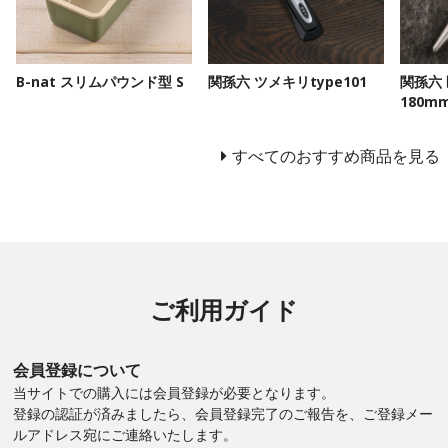
B-nat スリムパウンド型 S
関孫六 ツメキリtype101
関孫六
180m
すべてのおすすめ商品を見る
ご利用ガイド
会員登録について
当サイトでの購入には会員登録が必要となります。
登録の認証が済みましたら、会員登録完了のご報告を、ご登録メー
ルアドレス宛にご連絡いたします。