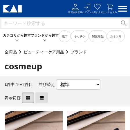
新規会員登録
ログイン
お気に入り
カートを見る
カテゴリから探す
ブランドから探す
包丁
キッチン
製菓用品
カミソリ
全商品
ビューティーケア用品
ブランド
cosmeup
キッチン用品
キッチン用品
製菓用品
製菓用品
2
件中 1〜2件目
並び替え
ビューティーケア用品
ビューティーケア用品
表示切替
メンズケア用品
メンズケア用品
身だしなみ用品
身だしなみ用品
裁縫・ソーイング用品
裁縫・ソーイング用品