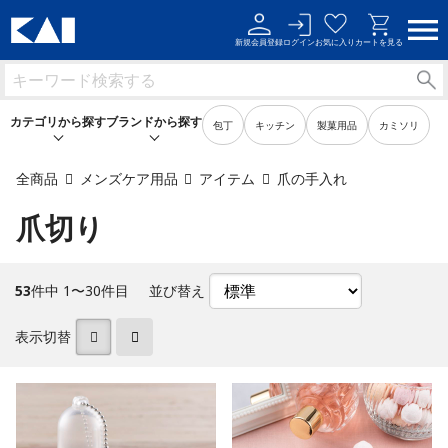
新規会員登録
ログイン
お気に入り
カートを見る
カテゴリから探す
ブランドから探す
包丁
キッチン
製菓用品
カミソリ
全商品
メンズケア用品
アイテム
爪の手入れ
爪切り
キッチン用品
キッチン用品
製菓用品
製菓用品
53
件中 1〜30件目
並び替え
ビューティーケア用品
ビューティーケア用品
表示切替
メンズケア用品
メンズケア用品
身だしなみ用品
身だしなみ用品
裁縫・ソーイング用品
裁縫・ソーイング用品