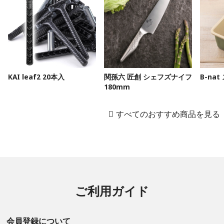
KAI leaf2 20本入
関孫六 匠創 シェフズナイフ
B-na
180mm
すべてのおすすめ商品を見る
ご利用ガイド
会員登録について