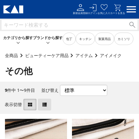
新規会員登録
ログイン
お気に入り
カートを見る
カテゴリから探す
ブランドから探す
包丁
キッチン
製菓用品
カミソリ
全商品
ビューティーケア用品
アイテム
アイメイク
その他
キッチン用品
キッチン用品
製菓用品
製菓用品
9
件中 1〜9件目
並び替え
ビューティーケア用品
ビューティーケア用品
表示切替
メンズケア用品
メンズケア用品
身だしなみ用品
身だしなみ用品
裁縫・ソーイング用品
裁縫・ソーイング用品