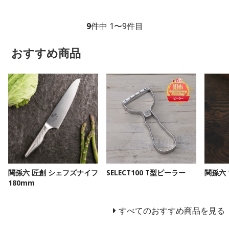
9
件中 1〜9件目
おすすめ商品
関孫六 匠創 シェフズナイフ
SELECT100 T型ピーラー
関孫六 
180mm
すべてのおすすめ商品を見る