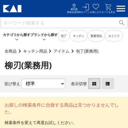
新規会員登録
ログイン
お気に入り
カートを見る
カテゴリから探す
ブランドから探す
包丁
キッチン
製菓用品
カミソリ
全商品
キッチン用品
アイテム
包丁(業務用)
柳刃(業務用)
キッチン用品
キッチン用品
製菓用品
製菓用品
並び替え
表示切替
ビューティーケア用品
ビューティーケア用品
メンズケア用品
メンズケア用品
お探しの検索条件に合致する商品は見つかりませんでし
た。
身だしなみ用品
身だしなみ用品
裁縫・ソーイング用品
裁縫・ソーイング用品