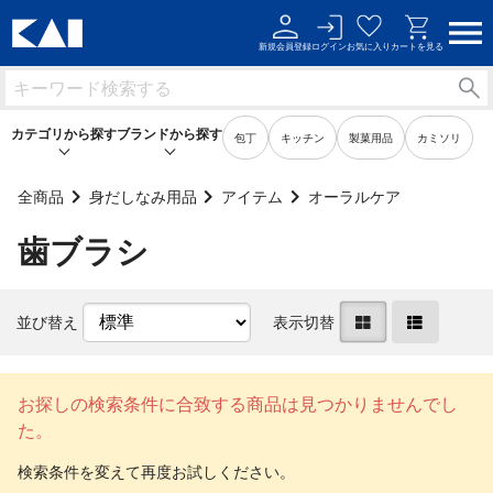
新規会員登録
ログイン
お気に入り
カートを見る
カテゴリから探す
ブランドから探す
包丁
キッチン
製菓用品
カミソリ
全商品
身だしなみ用品
アイテム
オーラルケア
歯ブラシ
キッチン用品
キッチン用品
製菓用品
製菓用品
並び替え
表示切替
ビューティーケア用品
ビューティーケア用品
メンズケア用品
メンズケア用品
お探しの検索条件に合致する商品は見つかりませんでし
た。
身だしなみ用品
身だしなみ用品
裁縫・ソーイング用品
裁縫・ソーイング用品