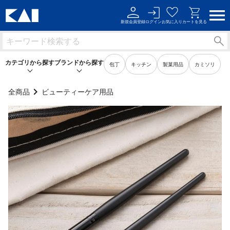
新規会員登録
ログイン
お気に入り
カートを見る
カテゴリから探す
ブランドから探す
包丁
キッチン
製菓用品
カミソリ
全商品
ビューティーケア用品
キッチン用品
キッチン用品
製菓用品
製菓用品
ビューティーケア用品
ビューティーケア用品
メンズケア用品
メンズケア用品
身だしなみ用品
身だしなみ用品
裁縫・ソーイング用品
裁縫・ソーイング用品