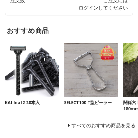
注文数
ご注文には
ログイン
してください
おすすめ商品
KAI leaf2 20本入
SELECT100 T型ピーラー
関孫六
180m
すべてのおすすめ商品を見る