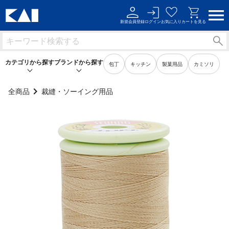
新規会員登録
ログイン
お気に入り
カートを見る
カテゴリから探す
ブランドから探す
包丁
キッチン
製菓用品
カミソリ
全商品
裁縫・ソーイング用品
キッチン用品
キッチン用品
製菓用品
製菓用品
ビューティーケア用品
ビューティーケア用品
メンズケア用品
メンズケア用品
身だしなみ用品
身だしなみ用品
裁縫・ソーイング用品
裁縫・ソーイング用品