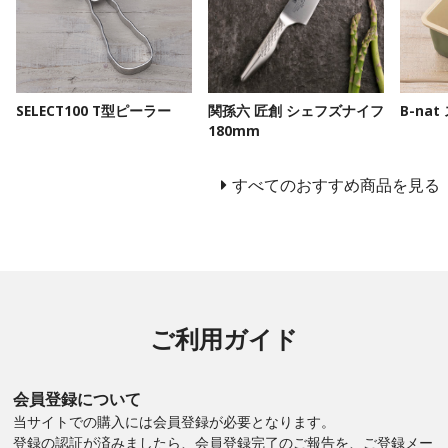
SELECT100 T型ピーラー
関孫六 匠創 シェフズナイフ
B-na
180mm
すべてのおすすめ商品を見る
ご利用ガイド
会員登録について
当サイトでの購入には会員登録が必要となります。
登録の認証が済みましたら、会員登録完了のご報告を、ご登録メー