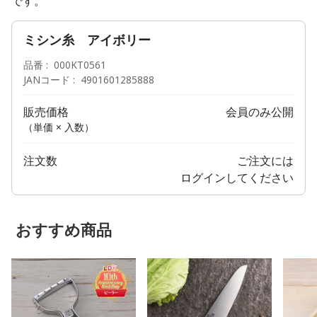
です。
ミシン糸 アイボリー
品番
000KT0561
JANコード
4901601285888
販売価格
会員のみ公開
（単価 × 入数）
注文数
ご注文には
ログイン
してください
おすすめ商品