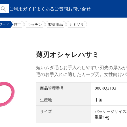
ご利用ガイド
よくあるご質問
お問い合せ
包丁
キッチン
製菓用品
カミソリ
ワード
薄刃オシャレハサミ
短いムダ毛もお手入れしやすい刃先の厚みが
毛のお手入れに適したカーブ刃。女性向けパ
商品管理番号
000KQ3103
生産地
中国
サイズ
パッケージサイズ:1
重量14g