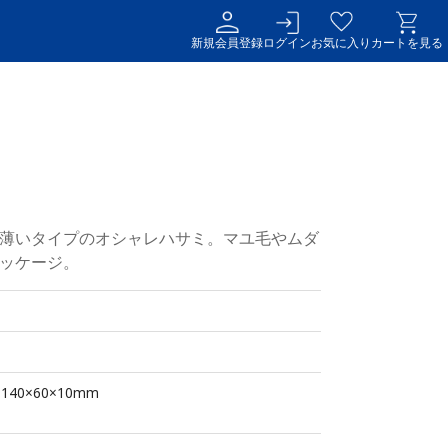
新規会員登録
ログイン
お気に入り
カートを見る
薄いタイプのオシャレハサミ。マユ毛やムダ
ッケージ。
40×60×10mm