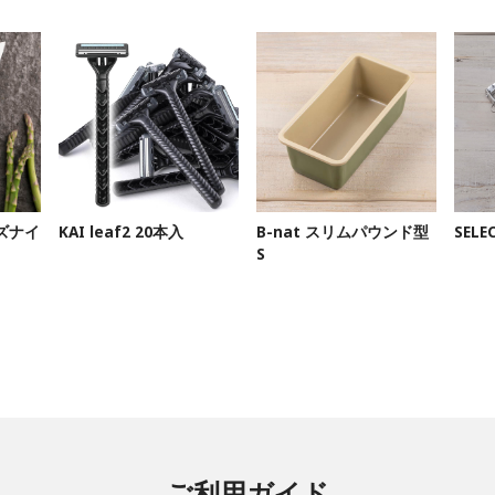
ズナイ
KAI leaf2 20本入
B-nat スリムパウンド型
SEL
S
ご利用ガイド