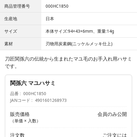
商品管理番号
000HC1850
生産地
日本
サイズ
本体サイズ:94×43×6mm、重量:14g
素材
刃物用炭素鋼(ニッケルメッキ仕上)
刀匠関孫六の伝統から生まれたマユ毛のお手入れ用ハサミ
です。
関孫六 マユハサミ
品番
000HC1850
JANコード
4901601268973
販売価格
会員のみ公開
（単価 × 入数）
注文数
ご注文には