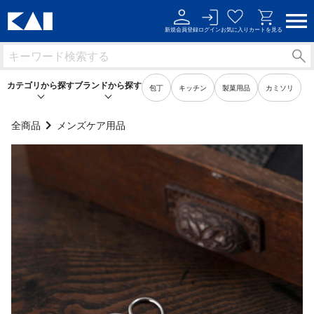
新規会員登録
ログイン
お気に入り
カートを見る
カテゴリから探す
ブランドから探す
包丁
キッチン
製菓用品
カミソリ
全商品
メンズケア用品
キッチン用品
キッチン用品
製菓用品
製菓用品
ビューティーケア用品
ビューティーケア用品
メンズケア用品
メンズケア用品
身だしなみ用品
身だしなみ用品
裁縫・ソーイング用品
裁縫・ソーイング用品