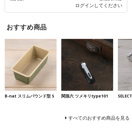
ログイン
してください
おすすめ商品
B-nat スリムパウンド型 S
関孫六 ツメキリtype101
SELE
すべてのおすすめ商品を見る