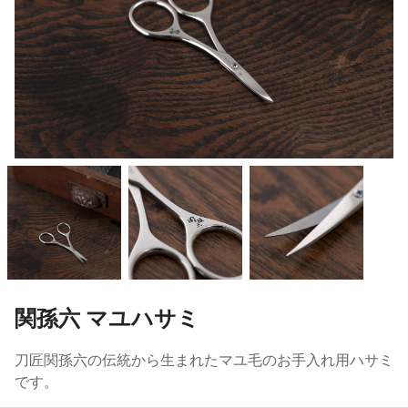
関孫六 マユハサミ
刀匠関孫六の伝統から生まれたマユ毛のお手入れ用ハサミ
です。