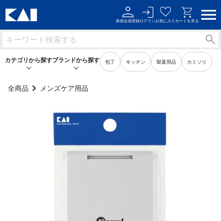
新規会員登録
ログイン
お気に入り
カートを見る
カテゴリから探す
ブランドから探す
包丁
キッチン
製菓用品
カミソリ
全商品
メンズケア用品
キッチン用品
キッチン用品
製菓用品
製菓用品
ビューティーケア用品
ビューティーケア用品
メンズケア用品
メンズケア用品
身だしなみ用品
身だしなみ用品
裁縫・ソーイング用品
裁縫・ソーイング用品