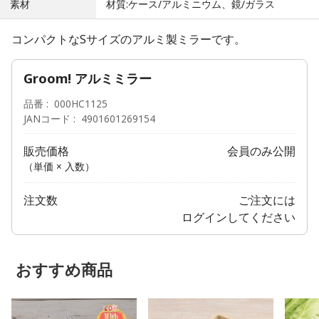
素材
材質:ケース/アルミニウム、鏡/ガラス
コンパクトなSサイズのアルミ製ミラーです。
Groom! アルミミラー
品番
000HC1125
JANコード
4901601269154
販売価格
会員のみ公開
（単価 × 入数）
注文数
ご注文には
ログイン
してください
おすすめ商品