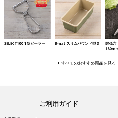
SELECT100 T型ピーラー
B-nat スリムパウンド型 S
関孫六
180m
すべてのおすすめ商品を見る
ご利用ガイド