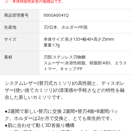
ジ・本体樹脂色変更の後継品です
。
商品管理番号
000GA0041Q
生産地
刃/日本、ホルダー/中国
サイズ
本体サイズ:長さ135×幅40×高さ25mm
重量:17g
素材
刃部:ステンレス刃物鋼
スムーザー:水溶性樹脂、樹脂部:ABS、エラス
トマー、キャップ:PP
システムレザー(替刃式カミソリ)の高性能と、ディスポレ
ザー(使い捨てカミソリ)の清潔感や手軽さなどの特性を融
合した新しいカミソリです。
●2週間で新しい替刃に交換 2週間×替刃4個=8週間パッ
ク。ホルダーは2か月で交換と、とても衛生的です。
●肌に合わせて動く3D首振り機構