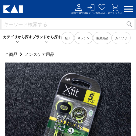
新規会員登録
ログイン
お気に入り
カートを見る
カテゴリから探す
ブランドから探す
包丁
キッチン
製菓用品
カミソリ
全商品
メンズケア用品
キッチン用品
キッチン用品
製菓用品
製菓用品
ビューティーケア用品
ビューティーケア用品
メンズケア用品
メンズケア用品
身だしなみ用品
身だしなみ用品
裁縫・ソーイング用品
裁縫・ソーイング用品