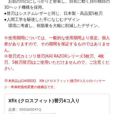
お肌の凹凸にしっかりと密着し、自在に動く貝印独自の
3Dヘッド機構を採用。
●替刃はシステムレザーと同じ、日本製・高品質5枚刃
●人間工学を駆使した手になじむデザイン
環境に考慮し、樹脂量を大幅に削減したデザイン。
※使用期間については、一般的な使用期間より推定。個人
差がありますので、その期間を保証するものではありませ
ん。
※替刃式カミソリ替刃(KAI RAZORシリーズ3枚刃、4枚
刃、5枚刃替刃)はご使用いただけませんので、ご注意くだ
さい。
※
本商品はGA0002Q
Xfit (クロスフィット)替刃4コ入りのパッケー
ジ・本体樹脂色変更の後継品です
。
Xfit (クロスフィット)替刃4コ入り
品番
000GA0041Q