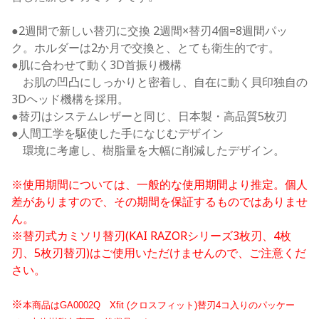
●2週間で新しい替刃に交換 2週間×替刃4個=8週間パッ
ク。ホルダーは2か月で交換と、とても衛生的です。
●肌に合わせて動く3D首振り機構
お肌の凹凸にしっかりと密着し、自在に動く貝印独自の
3Dヘッド機構を採用。
●替刃はシステムレザーと同じ、日本製・高品質5枚刃
●人間工学を駆使した手になじむデザイン
環境に考慮し、樹脂量を大幅に削減したデザイン。
※使用期間については、一般的な使用期間より推定。個人
差がありますので、その期間を保証するものではありませ
ん。
※替刃式カミソリ替刃(KAI RAZORシリーズ3枚刃、4枚
刃、5枚刃替刃)はご使用いただけませんので、ご注意くだ
さい。
※
本商品はGA0002Q
Xfit (クロスフィット)替刃4コ入りのパッケー