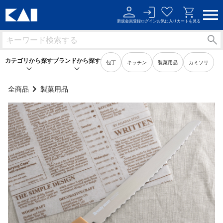
新規会員登録
ログイン
お気に入り
カートを見る
カテゴリから探す
ブランドから探す
包丁
キッチン
製菓用品
カミソリ
全商品
製菓用品
キッチン用品
キッチン用品
製菓用品
製菓用品
ビューティーケア用品
ビューティーケア用品
メンズケア用品
メンズケア用品
身だしなみ用品
身だしなみ用品
裁縫・ソーイング用品
裁縫・ソーイング用品