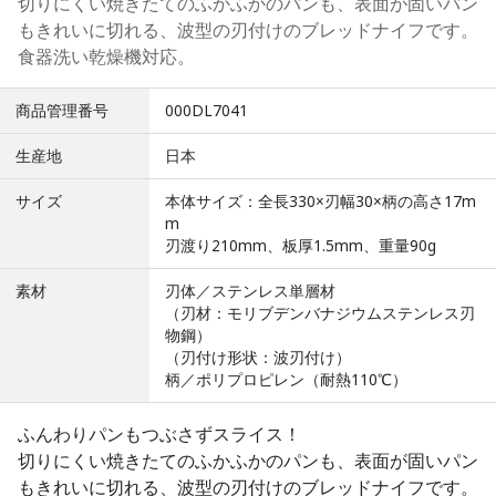
切りにくい焼きたてのふかふかのパンも、表面が固いパン
もきれいに切れる、波型の刃付けのブレッドナイフです。
食器洗い乾燥機対応。
商品管理番号
000DL7041
生産地
日本
サイズ
本体サイズ：全長330×刃幅30×柄の高さ17m
m
刃渡り210mm、板厚1.5mm、重量90g
素材
刃体／ステンレス単層材
（刃材：モリブデンバナジウムステンレス刃
物鋼）
（刃付け形状：波刃付け）
柄／ポリプロピレン（耐熱110℃）
ふんわりパンもつぶさずスライス！
切りにくい焼きたてのふかふかのパンも、表面が固いパン
もきれいに切れる、波型の刃付けのブレッドナイフです。