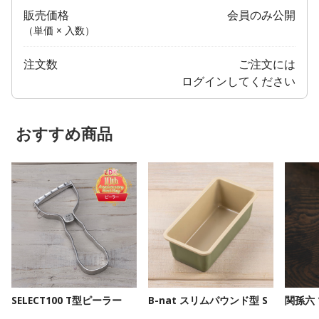
販売価格
会員のみ公開
（単価 × 入数）
注文数
ご注文には
ログイン
してください
おすすめ商品
SELECT100 T型ピーラー
B-nat スリムパウンド型 S
関孫六 