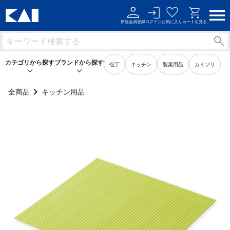
新規会員登録
ログイン
お気に入り
カートを見る
カテゴリから探す
ブランドから探す
包丁
キッチン
製菓用品
カミソリ
全商品
キッチン用品
キッチン用品
キッチン用品
製菓用品
製菓用品
ビューティーケア用品
ビューティーケア用品
メンズケア用品
メンズケア用品
身だしなみ用品
身だしなみ用品
裁縫・ソーイング用品
裁縫・ソーイング用品