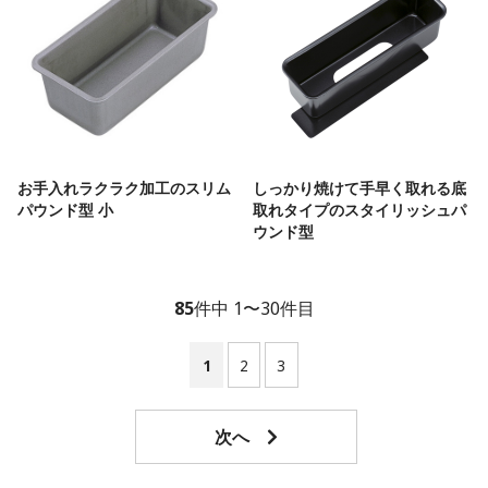
お手入れラクラク加工のスリム
しっかり焼けて手早く取れる底
パウンド型 小
取れタイプのスタイリッシュパ
ウンド型
85
件中 1〜30件目
1
2
3