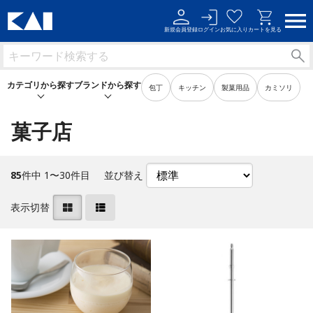
新規会員登録
ログイン
お気に入り
カートを見る
カテゴリから探す
ブランドから探す
包丁
キッチン
製菓用品
カミソリ
菓子店
キッチン用品
キッチン用品
85
件中 1〜30件目
並び替え
製菓用品
製菓用品
表示切替
ビューティーケア用品
ビューティーケア用品
メンズケア用品
メンズケア用品
身だしなみ用品
身だしなみ用品
裁縫・ソーイング用品
裁縫・ソーイング用品